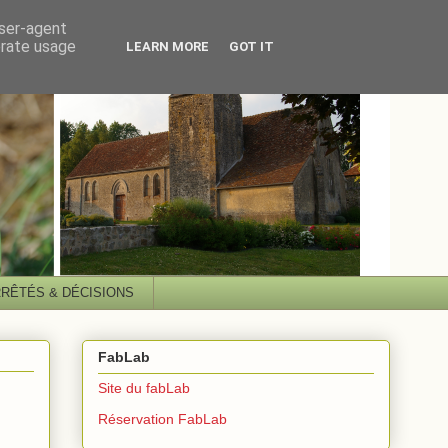
user-agent
erate usage
LEARN MORE
GOT IT
RÊTÉS & DÉCISIONS
FabLab
Site du fabLab
Réservation FabLab