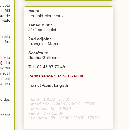
é voté
f du M3
Maire
Léopold Monceaux
vre de
, mais
1er adjoint :
Jérôme Jinjolet
luents
2nd adjoint :
l fait
Françoise Marcel
Secrétaire
:
Sophie Gallienne
 reste
s
)
. La
Tel : 02 43 97 70 49
nviron
lectif
Permanence : 07 57 06 60 08
ncement
a lors
mairie@saint-longis.fr
Horaires d'ouverture :
- lundi : 13h30 - 17h30
ue des
- mardi : 9h - 12h30
/ 13h30 - 17h30
- Mercredi : 9h - 12h30
- jeudi : 9h - 12h30
issant
- vendredi :
9h -12h30
/
13h30 -17h30