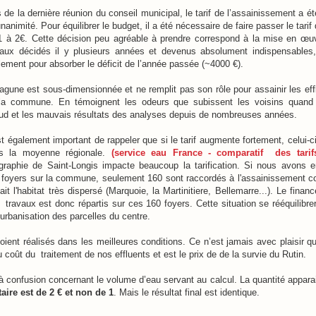
 de la dernière réunion du conseil municipal, le tarif de l’assainissement a ét
unanimité. Pour équilibrer le budget, il a été nécessaire de faire passer le tari
1 à 2€. Cette décision peu agréable à prendre correspond à la mise en œu
vaux décidés il y plusieurs années et devenus absolument indispensables
lement pour absorber le déficit de l’année passée (~4000 €).
lagune est sous-dimensionnée et ne remplit pas son rôle pour assainir les eff
la commune. En témoignent les odeurs que subissent les voisins quand i
ud et les mauvais résultats des analyses depuis de nombreuses années.
st également important de rappeler que si le tarif augmente fortement, celui-ci
s la moyenne régionale.
(service eau France - comparatif des tarif
graphie de Saint-Longis impacte beaucoup la tarification. Si nous avons e
 foyers sur la commune, seulement 160 sont raccordés à l'assainissement col
ait l'habitat très dispersé (Marquoie, la Martinitiere, Bellemarre...). Le fina
 travaux est donc répartis sur ces 160 foyers. Cette situation se rééquilibrer
'urbanisation des parcelles du centre.
ient réalisés dans les meilleures conditions. Ce n’est jamais avec plaisir q
au coût du
traitement de nos effluents et est le prix de de la survie du Rutin.
te à confusion concernant le volume d’eau servant au calcul. La quantité appara
itaire est de 2 € et non de 1
. Mais le résultat final est identique.