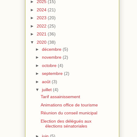
►
2025
(15)
►
2024
(21)
►
2023
(20)
►
2022
(25)
►
2021
(36)
▼
2020
(38)
►
décembre
(5)
►
novembre
(2)
►
octobre
(4)
►
septembre
(2)
►
août
(3)
▼
juillet
(4)
Tarif assainissement
Animations office de tourisme
Réunion du conseil municipal
Election des délégués aux
élections sénatoriales
►
juin
(5)