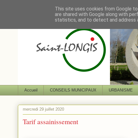
This site uses cookies from Google to 
are shared with Google along with per
statistics, and to detect and address 
Accueil
CONSEILS MUNICIPAUX
URBANISME
mercredi 29 juillet 2020
Tarif assainissement