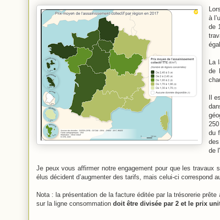
Lors
à l’
de 
tra
éga
La 
de 
cha
Il e
dan
géo
250
du f
des
de l
Je peux vous affirmer notre engagement pour que les travaux so
élus décident d’augmenter des tarifs, mais celui-ci correspond 
Nota : la présentation de la facture éditée par la trésorerie prê
sur la ligne consommation
doit être divisée par 2 et le prix un