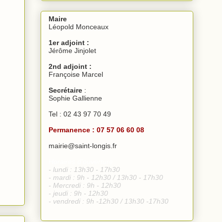
Maire
Léopold Monceaux
1er adjoint :
Jérôme Jinjolet
2nd adjoint :
Françoise Marcel
Secrétaire
:
Sophie Gallienne
Tel : 02 43 97 70 49
Permanence : 07 57 06 60 08
mairie@saint-longis.fr
Horaires d'ouverture :
- lundi : 13h30 - 17h30
- mardi : 9h - 12h30
/ 13h30 - 17h30
- Mercredi : 9h - 12h30
- jeudi : 9h - 12h30
- vendredi :
9h -12h30
/
13h30 -17h30