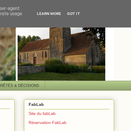
user-agent
erate usage
LEARN MORE
GOT IT
RÊTÉS & DÉCISIONS
FabLab
Site du fabLab
Réservation FabLab