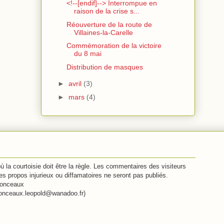
<!--[endif]--> Interrompue en
raison de la crise s...
Réouverture de la route de
Villaines-la-Carelle
Commémoration de la victoire
du 8 mai
Distribution de masques
►
avril
(3)
►
mars
(4)
 la courtoisie doit être la règle. Les commentaires des visiteurs
s propos injurieux ou diffamatoires ne seront pas publiés.
 Monceaux
onceaux.leopold@wanadoo.fr)